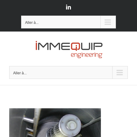
Passer
LinkedIn
au
contenu
Aller à...
Aller à...