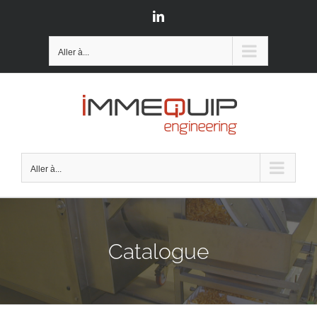
Passer
LinkedIn
au
contenu
Aller à...
Aller à...
Catalogue