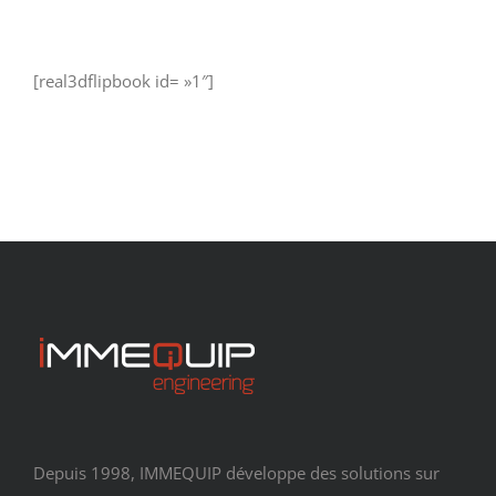
[real3dflipbook id= »1″]
Depuis 1998, IMMEQUIP développe des solutions sur