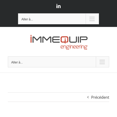
Passer
LinkedIn
au
contenu
Aller à...
Aller à...
Précédent