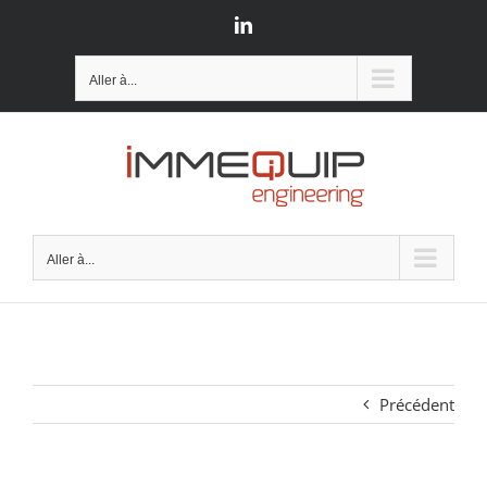
Passer
LinkedIn
au
contenu
Aller à...
Aller à...
Précédent