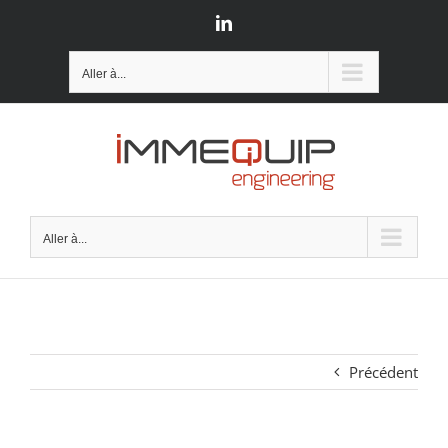
Passer
LinkedIn
au
contenu
Aller à...
Aller à...
Précédent