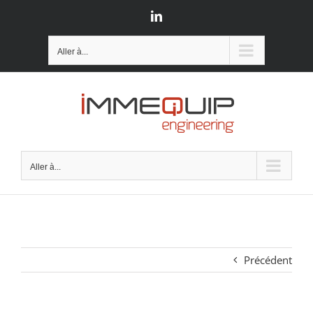
Passer
LinkedIn
au
contenu
Aller à...
Aller à...
Précédent