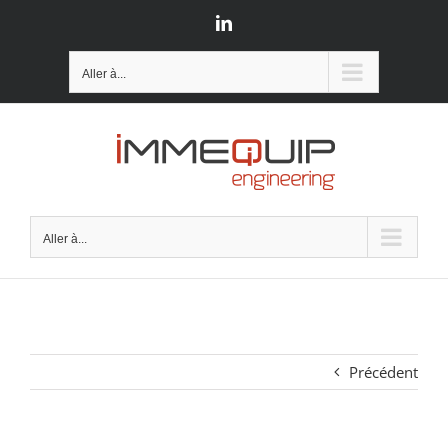
Passer
LinkedIn
au
contenu
Aller à...
Aller à...
Précédent